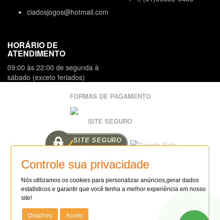
ciadosjogos@hotmail.com
HORÁRIO DE
ATENDIMENTO
09:00 às 22:00 de segunda à
sábado (exceto feriados)
FORMAS DE PAGAMENTO
SITE SEGURO
SITE SEGURO
AUDITADO 09/08/26
COMPRE COM SEGURANÇA
Controle sua privacidade
SITE 100% SEGURO
FAÇA SUA LOJA ONLINE: (14)99114-6827
Nós utilizamos os cookies para personalizar anúncios,gerar dados
estatísticos e garantir que você tenha a melhor experiência em nosso
site!
Todas as regras e promoções são válidas apenas para produtos
vendidos e entregues pelo site. O preço válido será o da
Detalhes
Aceito
finalização da compra.