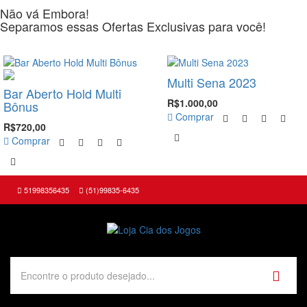
Não vá Embora!
Separamos essas Ofertas Exclusivas para você!
-10%
-33%
Multi Sena 2023
Bar Aberto Hold Multi
R$1.000,00
Bônus
Comprar
R$720,00
Comprar
51998356435
(51)99835-6435