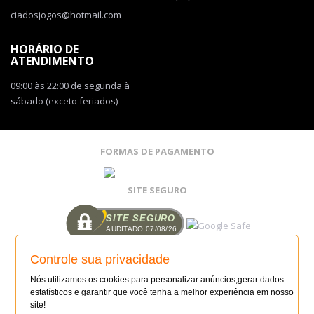
ciadosjogos@hotmail.com
HORÁRIO DE
ATENDIMENTO
09:00 às 22:00 de segunda à
sábado (exceto feriados)
FORMAS DE PAGAMENTO
SITE SEGURO
SITE SEGURO
AUDITADO 07/08/26
COMPRE COM SEGURANÇA
Controle sua privacidade
SITE 100% SEGURO
FAÇA SUA LOJA ONLINE: (14)99114-6827
Nós utilizamos os cookies para personalizar anúncios,gerar dados
estatísticos e garantir que você tenha a melhor experiência em nosso
site!