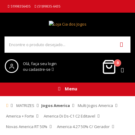
51998356435
(51)99835-6435
0
Olá, faça seu login
ou cadastre-se
Menu
MATRIZES
Jogos America
Multi Jogos America
America + Forte
America Di Ds-C1 C2 Editavel
Novas America RT 50%
America 4.27 50% C/ Gerador