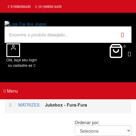
51998356435
(51)99835-6435
0
Olá, faça seu login
ou cadastre-se
Menu
MATRIZES
Jukebox - Fura-Fura
Ordenar por: