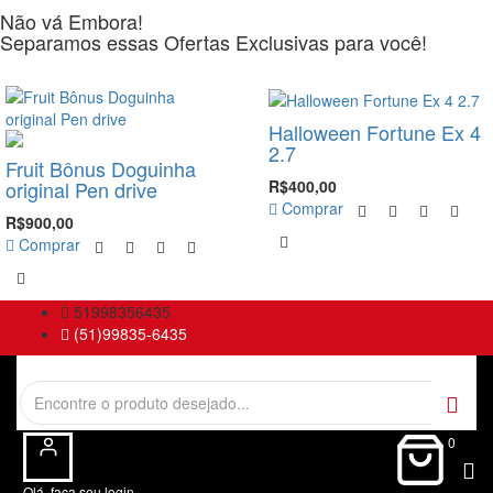
Não vá Embora!
Separamos essas Ofertas Exclusivas para você!
-10%
-50%
Halloween Fortune Ex 4
2.7
Fruit Bônus Doguinha
R$400,00
original Pen drive
Comprar
R$900,00
Comprar
51998356435
(51)99835-6435
0
Olá, faça seu login