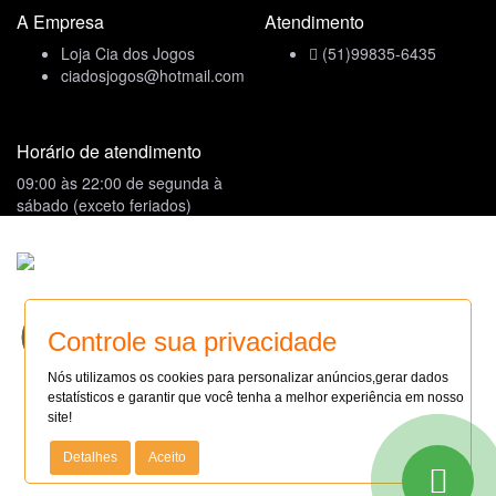
A Empresa
Atendimento
Loja Cia dos Jogos
(51)99835-6435
ciadosjogos@hotmail.com
Horário de atendimento
09:00 às 22:00 de segunda à
sábado (exceto feriados)
Formas de Pagamento
Site seguro
SITE SEGURO
Controle sua privacidade
AUDITADO 08/08/26
Compre com Segurança
Nós utilizamos os cookies para personalizar anúncios,gerar dados
Site 100% Seguro
estatísticos e garantir que você tenha a melhor experiência em nosso
Faça sua loja Online: (14)99114-6827
site!
Todas as regras e promoções são válidas apenas para produtos
Detalhes
Aceito
vendidos e entregues pelo site. O preço válido será o da
finalização da compra.