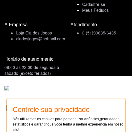
Cadastre-se
Meus Pedidos
A Empresa
Atendimento
Loja Cia dos Jogos
(51)99835-6435
ciadosjogos@hotmail.com
Horário de atendimento
09:00 às 22:00 de segunda à
sábado (exceto feriados)
Formas de Pagamento
Site seguro
SITE SEGURO
Controle sua privacidade
AUDITADO 09/08/26
Compre com Segurança
Nós utilizamos os cookies para personalizar anúncios,gerar dados
Site 100% Seguro
estatísticos e garantir que você tenha a melhor experiência em nosso
Faça sua loja Online: (14)99114-6827
site!