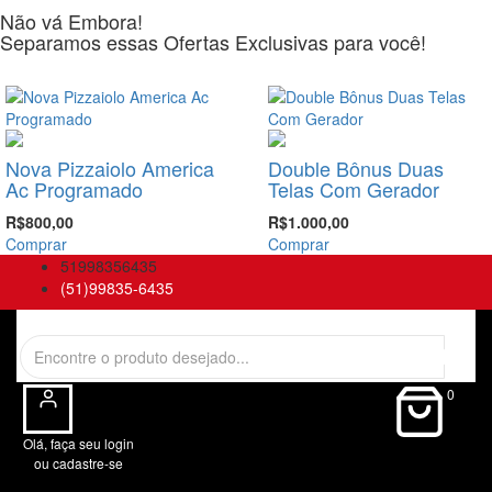
Não vá Embora!
Separamos essas Ofertas Exclusivas para você!
-20%
-33%
Nova Pizzaiolo America
Double Bônus Duas
Ac Programado
Telas Com Gerador
R$800,00
R$1.000,00
Comprar
Comprar
51998356435
(51)99835-6435
0
Olá, faça seu login
ou cadastre-se