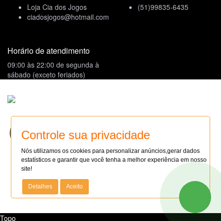
Loja Cia dos Jogos
(51)99835-6435
ciadosjogos@hotmail.com
Horário de atendimento
09:00 às 22:00 de segunda à
sábado (exceto feriados)
Formas de Pagamento
Site seguro
SITE SEGURO
Controle sua privacidade
AUDITADO 08/08/26
Compre com Segurança
Nós utilizamos os cookies para personalizar anúncios,gerar dados
Site 100% Seguro
estatísticos e garantir que você tenha a melhor experiência em nosso
Faça sua loja Online: (14)99114-6827
site!
Todas as regras e promoções são válidas apenas para produtos
Detalhes
Aceito
vendidos e entregues pelo site. O preço válido será o da
finalização da compra.
Topo