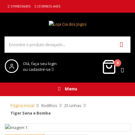
51998356435
(51)99835-6435
0
Olá, faça seu login
ou cadastre-se
Menu
Página Inicial
Rodilhos
25 Linhas
Tiger Sena e Bomba